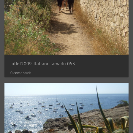
juliol2009-llafranc-tamariu 053
0 comentaris