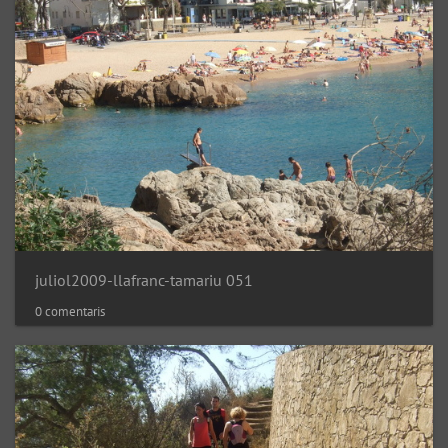
juliol2009-llafranc-tamariu 051
0 comentaris