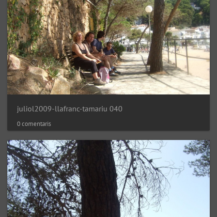
juliol2009-llafranc-tamariu 040
0 comentaris