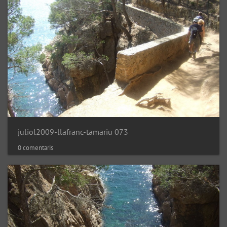
juliol2009-llafranc-tamariu 073
0 comentaris