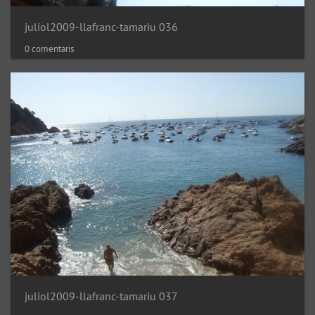
juliol2009-llafranc-tamariu 036
0 comentaris
juliol2009-llafranc-tamariu 037