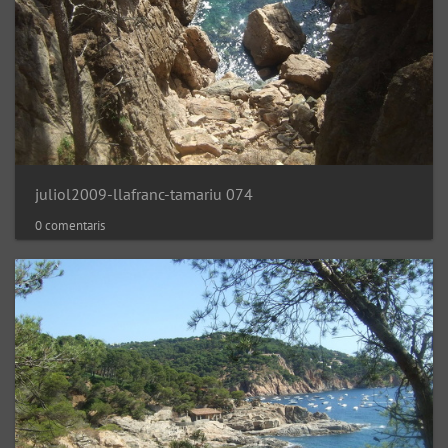
juliol2009-llafranc-tamariu 074
0 comentaris