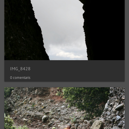
IMG_8428
0 comentaris