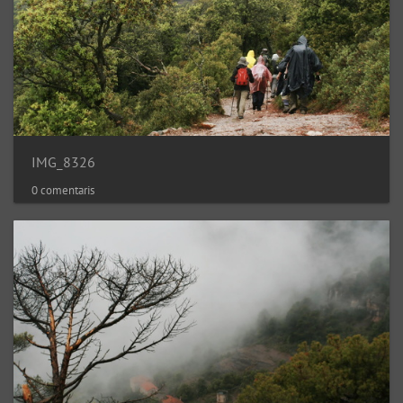
IMG_8326
0 comentaris