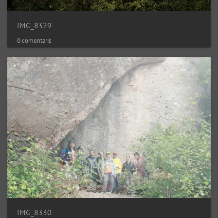
IMG_8329
0 comentaris
IMG_8330