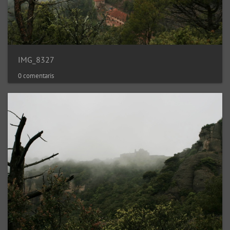
IMG_8327
0 comentaris