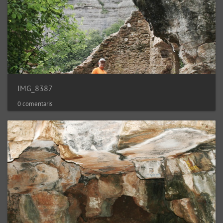
IMG_8387
0 comentaris