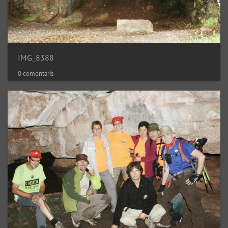
IMG_8388
0 comentaris