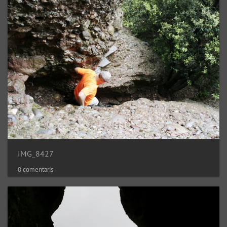
IMG_8427
0 comentaris