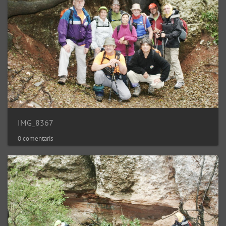
IMG_8367
0 comentaris