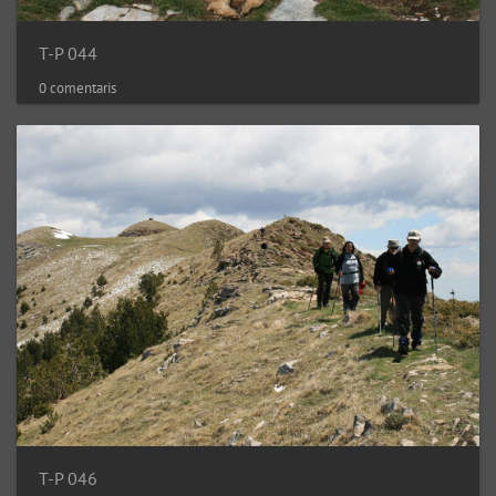
T-P 044
0 comentaris
T-P 046