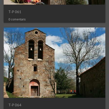
T-P 061
0 comentaris
T-P 064