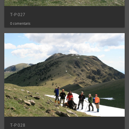
T-P 027
0 comentaris
T-P 028