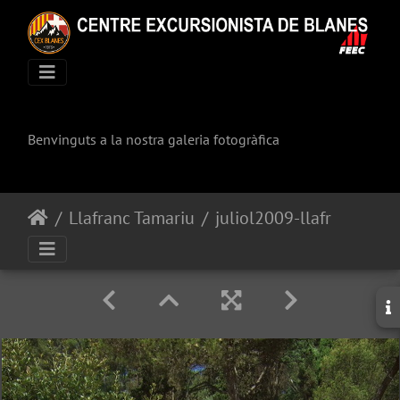
Benvinguts a la nostra galeria fotogràfica
Llafranc Tamariu
juliol2009-llafranc-tamariu 093