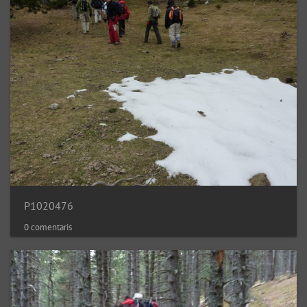
P1020476
0 comentaris