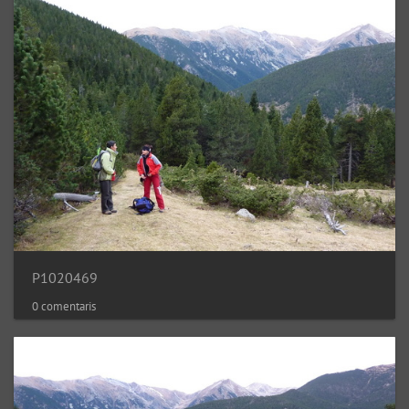
P1020469
0 comentaris