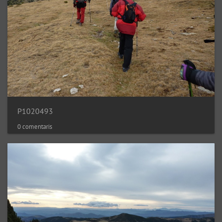
P1020493
0 comentaris