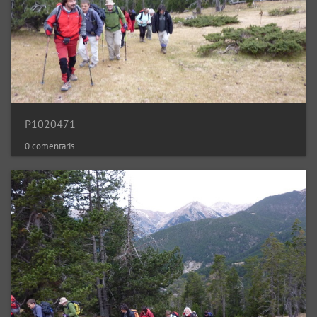
P1020471
0 comentaris