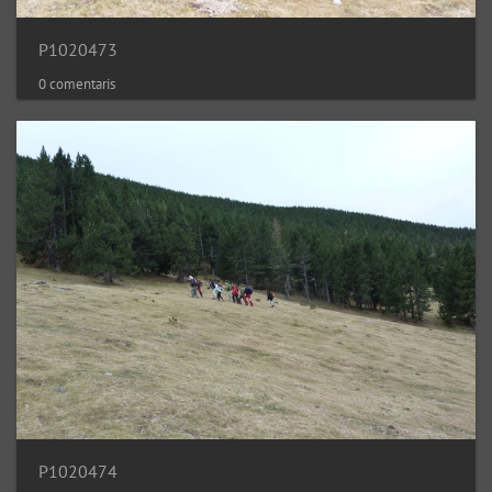
P1020473
0 comentaris
P1020474