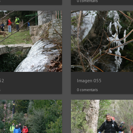
s
0 comentaris
52
Imagen 055
s
0 comentaris