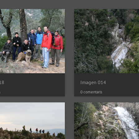
18
Imagen 014
s
0 comentaris