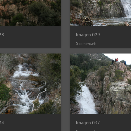
28
Imagen 029
s
0 comentaris
34
Imagen 037