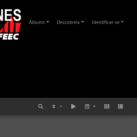
Àlbums
Descobreix
Identificar-se