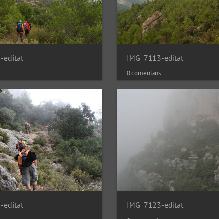
-editat
IMG_7113-editat
s
0 comentaris
-editat
IMG_7123-editat