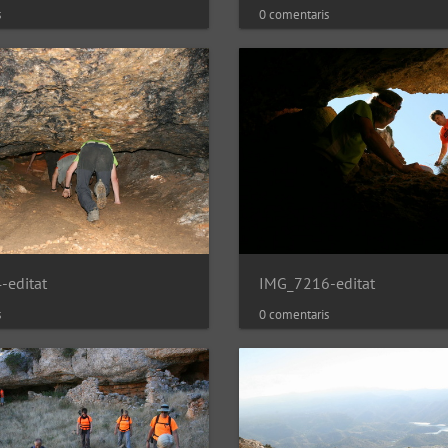
s
0 comentaris
-editat
IMG_7216-editat
s
0 comentaris