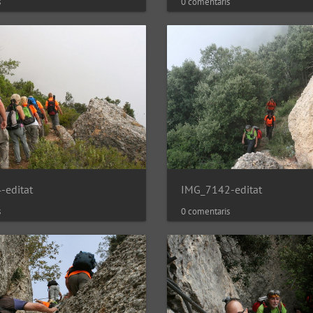
s
0 comentaris
-editat
IMG_7142-editat
s
0 comentaris