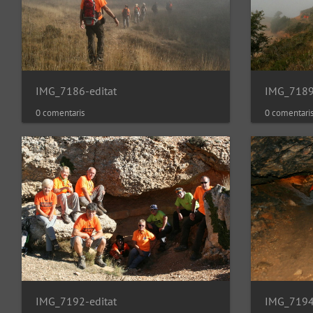
IMG_7186-editat
IMG_7189
0 comentaris
0 comentari
IMG_7192-editat
IMG_7194