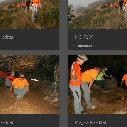
-editat
IMG_7189
s
0 comentaris
-editat
IMG_7208-editat