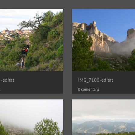
-editat
IMG_7100-editat
s
0 comentaris