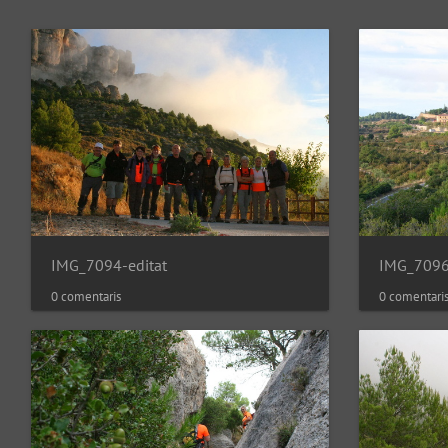
IMG_7094-editat
IMG_7096
0 comentaris
0 comentari