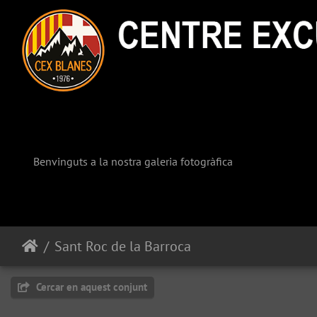
Benvinguts a la nostra galeria fotogràfica
Sant Roc de la Barroca
Cercar en aquest conjunt