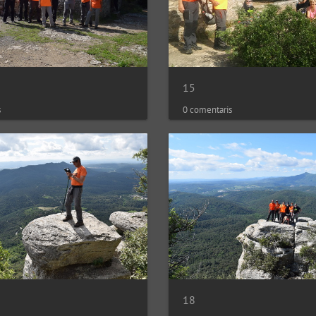
15
s
0 comentaris
18