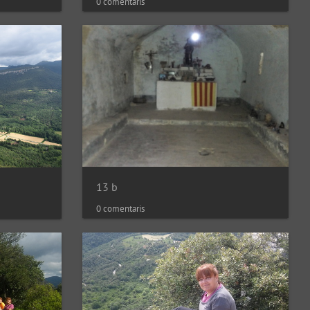
0 comentaris
13 b
0 comentaris