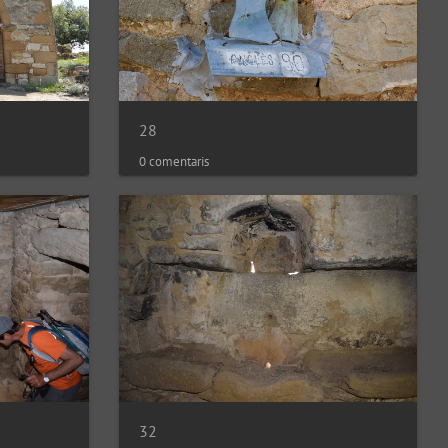
28
0 comentaris
32