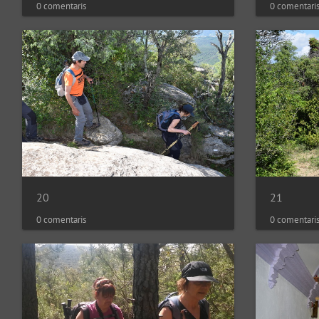
0 comentaris
0 comentari
20
21
0 comentaris
0 comentari