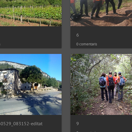
6
s
0 comentaris
0529_083152-editat
9