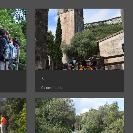
3
0 comentaris