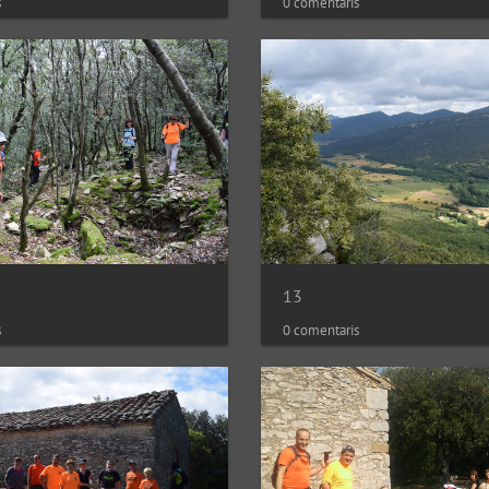
s
0 comentaris
13
s
0 comentaris