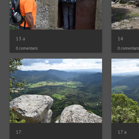
13 a
14
0 comentaris
0 comentari
17
17 a