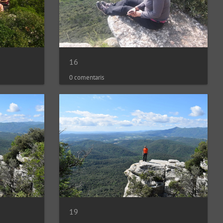
16
0 comentaris
19