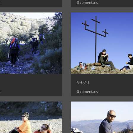
s
0 comentaris
V-070
0 comentaris
s