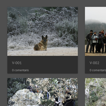
V-001
V-002
0 comentaris
0 comentari