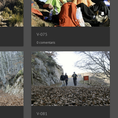
V-075
0 comentaris
V-081