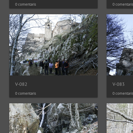
0 comentaris
0 comentari
V-082
V-083
0 comentaris
0 comentari