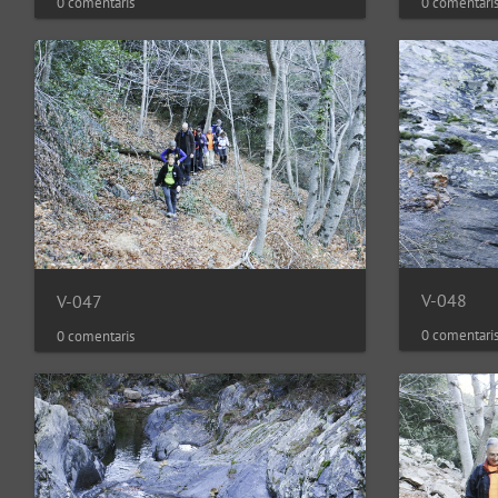
0 comentaris
0 comentari
V-048
V-047
0 comentari
0 comentaris