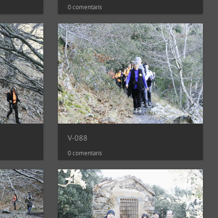
0 comentaris
V-088
0 comentaris