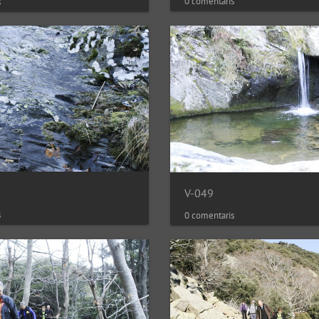
0 comentaris
s
V-049
s
0 comentaris