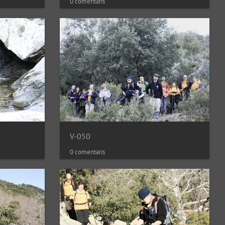
0 comentaris
V-050
0 comentaris