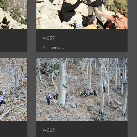
V-057
0 comentaris
V-063