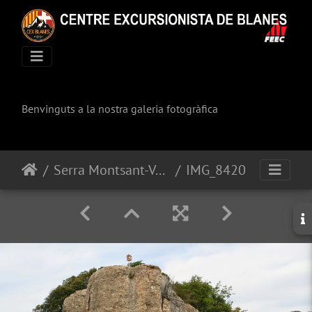
Benvinguts a la nostra galeria fotogràfica
Serra Montsant-Vall Silenci-Congost Fragerau
IMG_8420