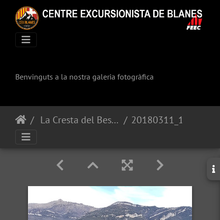
Benvinguts a la nostra galeria fotogràfica
La Cresta del Bestracà
20180311_121942