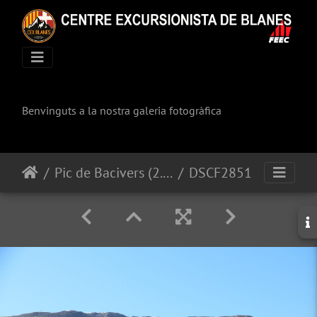
Benvinguts a la nostra galeria fotogràfica
Pic de Bacivers (2.845M) i Pic de Bas
DSCF2851