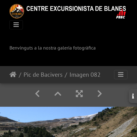
Benvinguts a la nostra galeria fotogràfica
Pic de Bacivers
Imagen 082