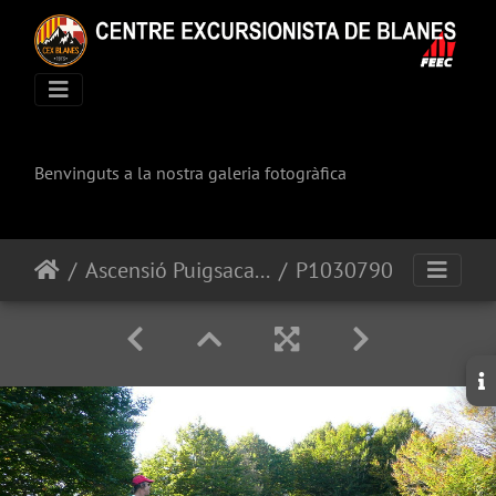
Benvinguts a la nostra galeria fotogràfica
Ascensió Puigsacalm per la Carena sud.
P1030790