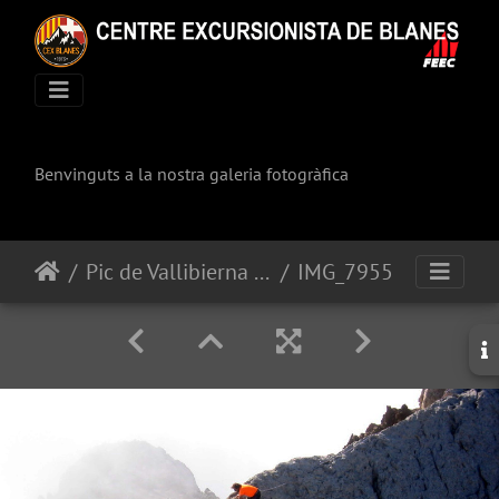
Benvinguts a la nostra galeria fotogràfica
Pic de Vallibierna (3.067m)
IMG_7955