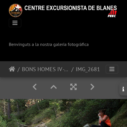
Benvinguts a la nostra galeria fotogràfica
BONS HOMES IV - Bagà-Bellvert de Cerdanya
IMG_2681