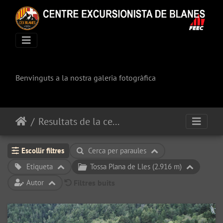
Benvinguts a la nostra galeria fotogràfica
Resultats de la cerca
Escollir filtres
Cerca per paraules
Etiqueta
Tossa Plana de Lles (2.916 m)
Autor
Filtres buits